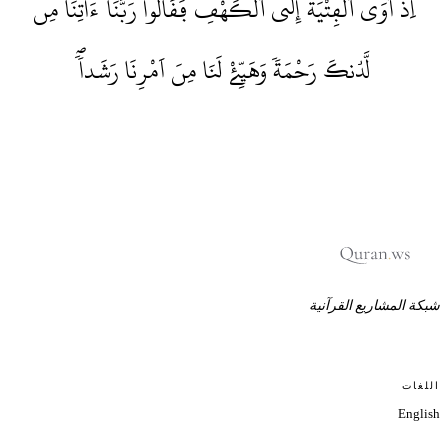
اِذَ اَوَى اَ۬لْفِتْيَةُ إِلَى اَ۬لْكَهْفِ فَقَالُواْ رَبَّنَآ ءَاتِنَا مِن
لَّدُنكَ رَحْمَةٗ وَهَيِّۓْ لَنَا مِنَ اَمْرِنَا رَشَداٗۖ
شبكة المشاريع القرآنية
اللغات
English