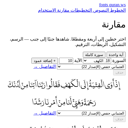
fonts
quran.ws
الخطوط
النصوص
التخطيطات
مقارنة
الاستخدام
مقارنة
اختر خطين إلى أربعة ومقطعًا. شاهدها جنبًا إلى جنب — الرسم،
التشكيل، الربطات، الترقيم.
آية واحدة
سورة كاملة
السورة
الآية
+ إضافة عمود
التفاصيل →
حذف
إِذْ أَوَى الْفِتْيَةُ إِلَى الْكَهْفِ فَقَالُوا رَبَّنَا آتِنَا مِنْ لَدُنْكَ
رَحْمَةً وَهَيِّئْ لَنَا مِنْ أَمْرِنَا رَشَدًا
التفاصيل →
حذف