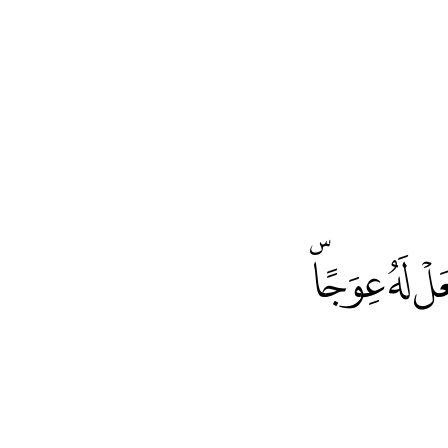
َلْ لَهُ عِوَجًاۜ