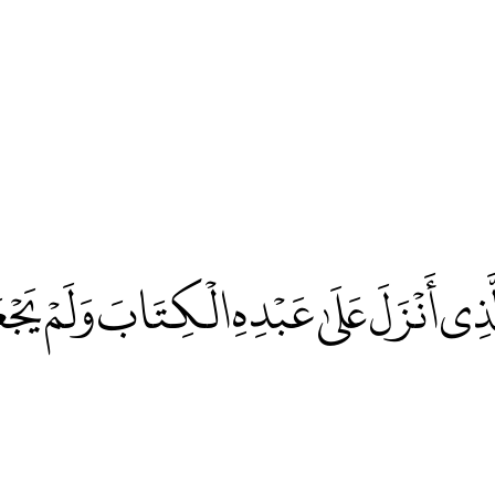
الَّذِي أَنْزَلَ عَلَىٰ عَبْدِهِ الْكِتَابَ وَلَمْ يَجْع