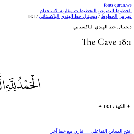
fonts
quran.ws
الخطوط
النصوص
التخطيطات
مقارنة
الاستخدام
فهرس الخطوط
/
ديجيتال خط الهندي الباكستاني
/
18:1
ديجيتال خط الهندي الباكستاني
The Cave 18:1
الْحَمْدُ لِلَّهِ 
✦
الكهف 18:1
✦
افتح المعاين التفاعلي →
قارن مع خط آخر