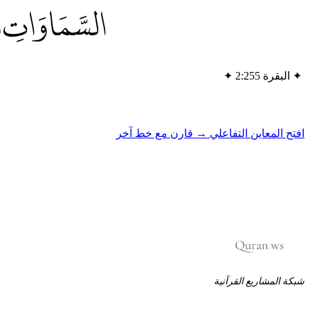
السَّمَاوَاتِ وَا
✦
البقرة 2:255
✦
افتح المعاين التفاعلي →
قارن مع خط آخر
شبكة المشاريع القرآنية