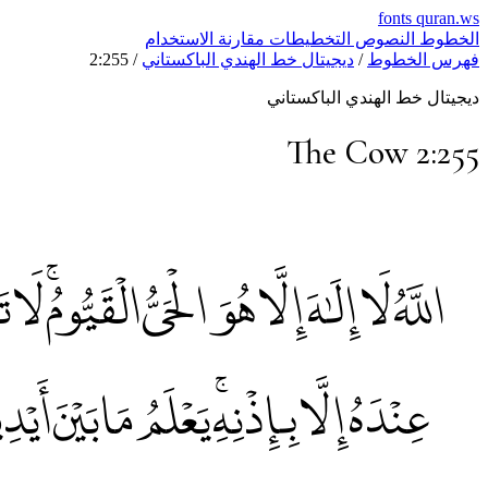
fonts
quran.ws
الخطوط
النصوص
التخطيطات
مقارنة
الاستخدام
فهرس الخطوط
/
ديجيتال خط الهندي الباكستاني
/
2:255
ديجيتال خط الهندي الباكستاني
The Cow 2:255
اللَّهُ لَا إِلَٰهَ إِلَّا هُوَ الْحَيُّ الْقَيُّومُۚ
عِنْدَهُ إِلَّا بِإِذْنِهِۚ يَعْلَمُ مَا بَيْنَ أَ