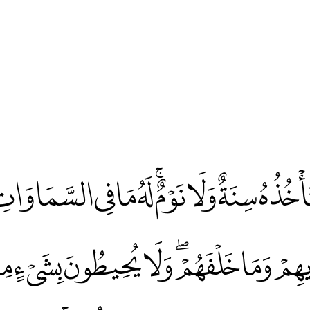
 لَا تَأْخُذُهُ سِنَةٌ وَلَا نَوْمٌۚ لَهُ مَا فِي السَّمَا
يْدِيهِمْ وَمَا خَلْفَهُمْۖ وَلَا يُحِيطُونَ بِشَيْءٍ مِن