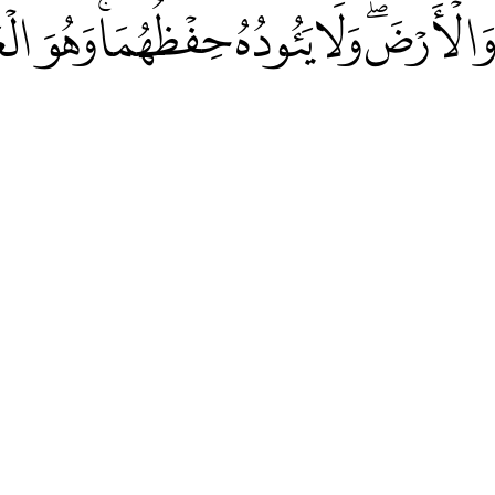
لْأَرْضَۖ وَلَا يَئُودُهُ حِفْظُهُمَاۚ وَهُوَ الْعَ