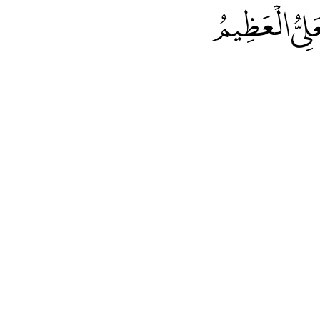
لِيُّ الْعَظِيمُ