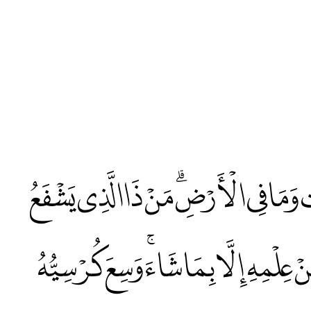
وَاتِ وَمَا فِي الْأَرْضِۗ مَنْ ذَا الَّذِي يَشْفَعُ
ْ عِلْمِهِ إِلَّا بِمَا شَاءَۚ وَسِعَ كُرْسِيُّهُ