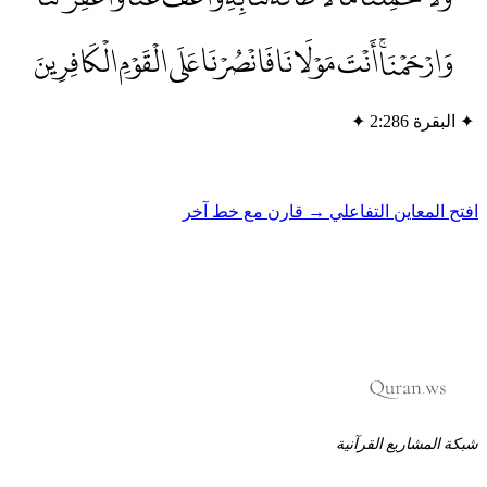
وَارْحَمْنَاۚ أَنْتَ مَوْلَانَا فَانْصُرْنَا عَلَى الْقَوْمِ الْكَافِرِينَ
✦
البقرة 2:286
✦
فتح المعاين التفاعلي →
قارن مع خط آخر
بكة المشاريع القرآنية