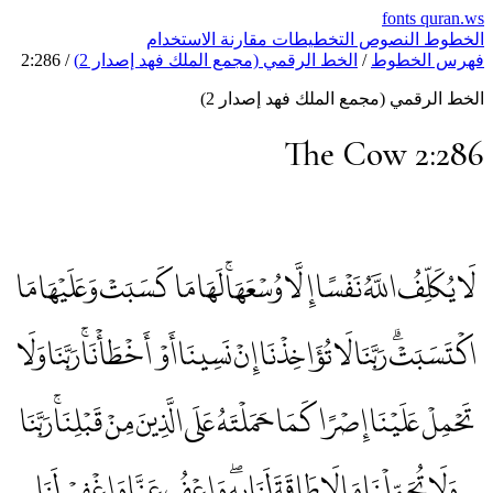
fonts
quran.w
لخطوط
النصوص
التخطيطات
مقارنة
الاستخدام
هرس الخطوط
/
الخط الرقمي (مجمع الملك فهد إصدار 2)
/
2:286
لخط الرقمي (مجمع الملك فهد إصدار 2)
The Cow 2:28
لَا يُكَلِّفُ اللَّهُ نَفْسًا إِلَّا وُسْعَهَاۚ لَهَا مَا كَسَبَتْ وَعَلَيْهَا مَا
اكْتَسَبَتْۗ رَبَّنَا لَا تُؤَاخِذْنَا إِنْ نَسِينَا أَوْ أَخْطَأْنَاۚ رَبَّنَا وَلَا
تَحْمِلْ عَلَيْنَا إِصْرًا كَمَا حَمَلْتَهُ عَلَى الَّذِينَ مِنْ قَبْلِنَاۚ رَبَّنَا
وَلَا تُحَمِّلْنَا مَا لَا طَاقَةَ لَنَا بِهِۖ وَاعْفُ عَنَّا وَاغْفِرْ لَنَا