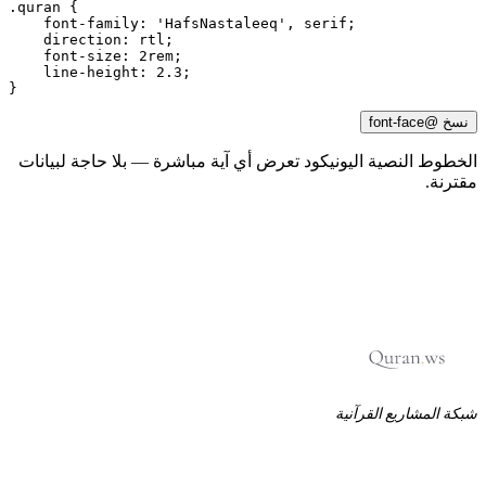
.quran {

    font-family: 'HafsNastaleeq', serif;

    direction: rtl;

    font-size: 2rem;

    line-height: 2.3;

}
نسخ @font-face
لخطوط النصية اليونيكود تعرض أي آية مباشرة — بلا حاجة لبيانات
قترنة.
بكة المشاريع القرآنية