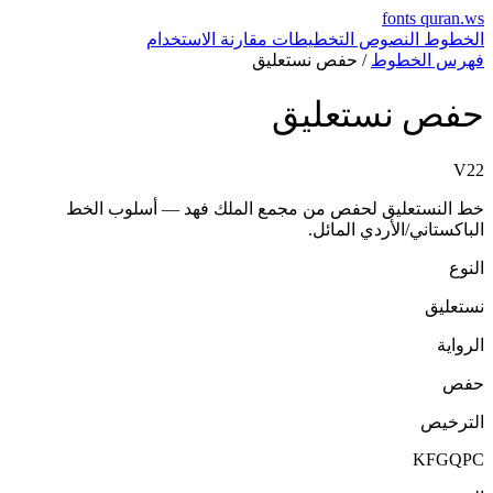
fonts
quran.w
لخطوط
النصوص
التخطيطات
مقارنة
الاستخدام
هرس الخطوط
/
حفص نستعليق
فص نستعليق
V2
ط النستعليق لحفص من مجمع الملك فهد — أسلوب الخط
لباكستاني/الأردي المائل.
لنوع
ستعليق
لرواية
فص
لترخيص
KFGQP