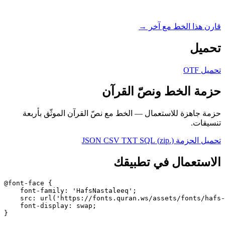
ارن هذا الخط مع آخر →
حميل
حميل OTF
زمة الخط ونصّ القرآن
زمة جاهزة للاستعمال — الخط مع نصّ القرآن الموثّق بأربعة
نسيقات.
حميل الحزمة (.zip)
SQL
TXT
CSV
JSON
لاستعمال في تطبيقك
@font-face {

    font-family: 'HafsNastaleeq';

    src: url('https://fonts.quran.ws/assets/fonts/hafs
    font-display: swap;

}
