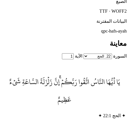
لصيغ
TTF · WOFF
لبيانات المقترنة
qpc-hafs-aya
عاينة
لسورة
الآية
يَا أَيُّهَا النَّاسُ اتَّقُوا رَبَّكُمْۚ إِنَّ زَلْزَلَةَ السَّاعَةِ شَيْءٌ
عَظِيمٌ
✦
الحج 22:1
✦