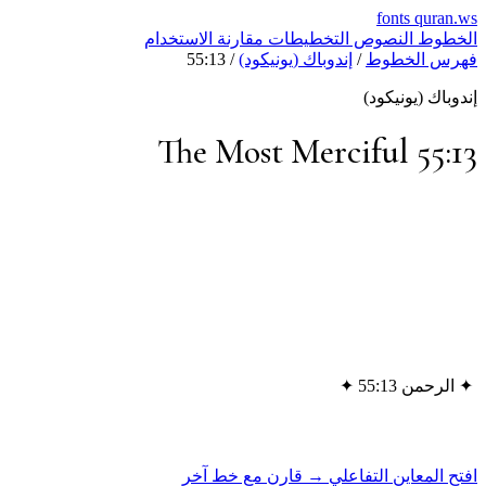
fonts
quran.ws
الخطوط
النصوص
التخطيطات
مقارنة
الاستخدام
فهرس الخطوط
/
إندوباك (يونيكود)
/
55:13
إندوباك (يونيكود)
The Most Merciful 55:13
✦
الرحمن 55:13
✦
افتح المعاين التفاعلي →
قارن مع خط آخر