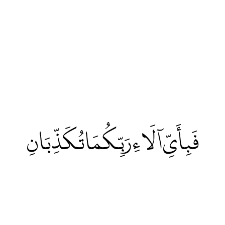
فَبِأَيِّ آلَاءِ رَبِّكُمَا تُكَذِّبَانِ