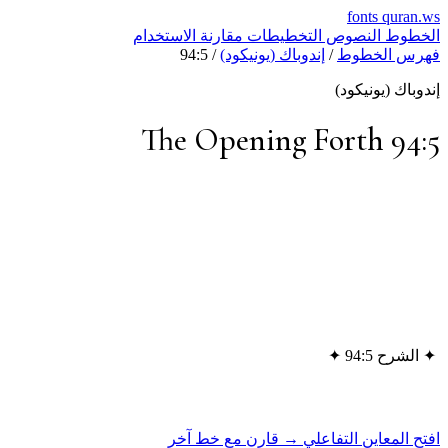
fonts
quran.ws
الخطوط
النصوص
التخطيطات
مقارنة
الاستخدام
فهرس الخطوط
/
إندوباك (يونيكود)
/
94:5
إندوباك (يونيكود)
The Opening Forth 94:5
✦
الشرح 94:5
✦
افتح المعاين التفاعلي →
قارن مع خط آخر