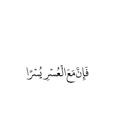
فَإِنَّ مَعَ الْعُسْرِ يُسْرًا