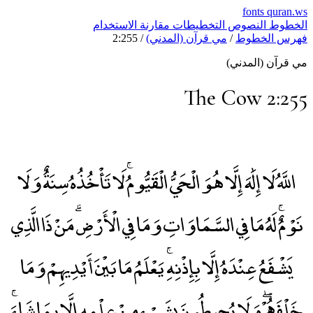
fonts
quran.w
لخطوط
النصوص
التخطيطات
مقارنة
الاستخدام
هرس الخطوط
/
مي قرآن (المدني)
/
2:255
ي قرآن (المدني)
The Cow 2:25
اللَّهُ لَا إِلَٰهَ إِلَّا هُوَ الْحَيُّ الْقَيُّومُۚ لَا تَأْخُذُهُ سِنَةٌ وَلَا
نَوْمٌۚ لَهُ مَا فِي السَّمَاوَاتِ وَمَا فِي الْأَرْضِۗ مَنْ ذَا الَّذِي
يَشْفَعُ عِنْدَهُ إِلَّا بِإِذْنِهِۚ يَعْلَمُ مَا بَيْنَ أَيْدِيهِمْ وَمَا
خَلْفَهُمْۖ وَلَا يُحِيطُونَ بِشَيْءٍ مِنْ عِلْمِهِ إِلَّا بِمَا شَاءَۚ