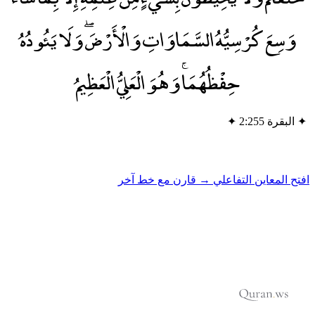
وَسِعَ كُرْسِيُّهُ السَّمَاوَاتِ وَالْأَرْضَۖ وَلَا يَئُودُهُ
حِفْظُهُمَاۚ وَهُوَ الْعَلِيُّ الْعَظِيمُ
✦
البقرة 2:255
✦
فتح المعاين التفاعلي →
قارن مع خط آخر