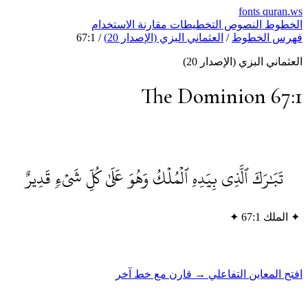
fonts
quran.w
لخطوط
النصوص
التخطيطات
مقارنة
الاستخدام
هرس الخطوط
/
العثماني البزي (الإصدار 20)
/
67:1
لعثماني البزي (الإصدار 20)
The Dominion 67:
تَبَٰرَكَ ٱلَّذِي بِيَدِهِ ٱلۡمُلۡكُ وَهُوَ عَلَىٰ كُلِّ شَيۡءٖ قَدِيرٌ
✦
الملك 67:1
✦
فتح المعاين التفاعلي →
قارن مع خط آخر