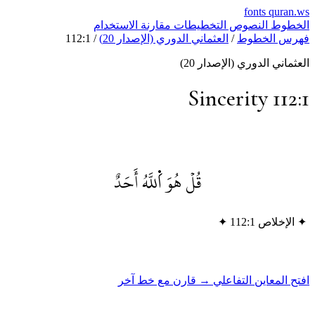
fonts
quran.w
لخطوط
النصوص
التخطيطات
مقارنة
الاستخدام
هرس الخطوط
/
العثماني الدوري (الإصدار 20)
/
112:1
لعثماني الدوري (الإصدار 20)
Sincerity 112:
قُلۡ هُوَ اَ۬للَّهُ أَحَدٌ
✦
الإخلاص 112:1
✦
فتح المعاين التفاعلي →
قارن مع خط آخر