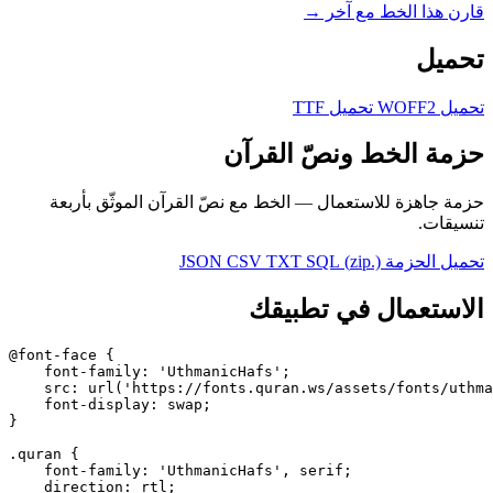
ارن هذا الخط مع آخر →
حميل
حميل WOFF2
تحميل TTF
زمة الخط ونصّ القرآن
زمة جاهزة للاستعمال — الخط مع نصّ القرآن الموثّق بأربعة
نسيقات.
حميل الحزمة (.zip)
SQL
TXT
CSV
JSON
لاستعمال في تطبيقك
@font-face {

    font-family: 'UthmanicHafs';

    src: url('https://fonts.quran.ws/assets/fonts/uthm
    font-display: swap;

}

.quran {

    font-family: 'UthmanicHafs', serif;

    direction: rtl;
