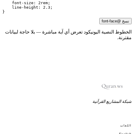
    font-size: 2rem;

    line-height: 2.3;

}
نسخ @font-face
لخطوط النصية اليونيكود تعرض أي آية مباشرة — بلا حاجة لبيانات
قترنة.
بكة المشاريع القرآنية
للغات