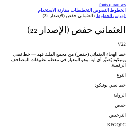
fonts
quran.w
لخطوط
النصوص
التخطيطات
مقارنة
الاستخدام
هرس الخطوط
/
العثماني حفص (الإصدار 22)
لعثماني حفص (الإصدار 22)
V2
ط الهجاء العثماني (حفص) من مجمع الملك فهد — خط نصي
ونيكود يُصيِّر أي آية، وهو المعيار في معظم تطبيقات المصاحف
لرقمية.
لنوع
ط نصي يونيكود
لرواية
فص
لترخيص
KFGQP