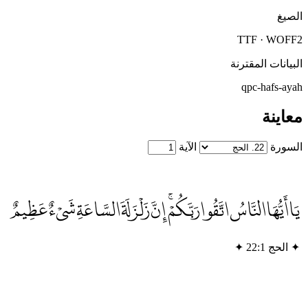
لصيغ
TTF · WOFF
لبيانات المقترنة
qpc-hafs-aya
عاينة
لسورة
الآية
يَا أَيُّهَا النَّاسُ اتَّقُوا رَبَّكُمْۚ إِنَّ زَلْزَلَةَ السَّاعَةِ شَيْءٌ عَظِيمٌ
✦
الحج 22:1
✦