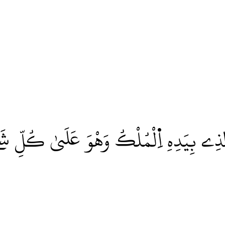
لذِے بِيَدِهِ اِ۬لْمُلْكُ وَهْوَ عَلَىٰ كُلِّ شَے