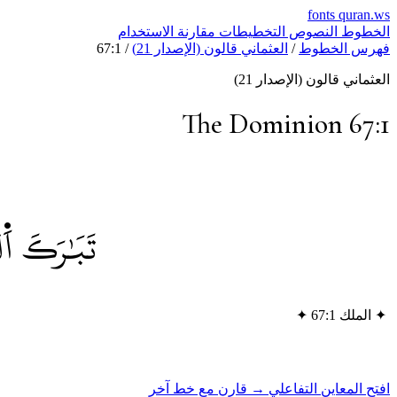
fonts
quran.ws
الخطوط
النصوص
التخطيطات
مقارنة
الاستخدام
فهرس الخطوط
/
العثماني قالون (الإصدار 21)
/
67:1
العثماني قالون (الإصدار 21)
The Dominion 67:1
تَبَٰرَكَ اَ۬
✦
الملك 67:1
✦
افتح المعاين التفاعلي →
قارن مع خط آخر