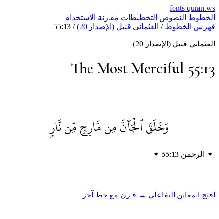
fonts
quran.w
لخطوط
النصوص
التخطيطات
مقارنة
الاستخدام
هرس الخطوط
/
العثماني قنبل (الإصدار 20)
/
55:13
لعثماني قنبل (الإصدار 20)
The Most Merciful 55:1
وَخَلَقَ ٱلۡجَآنَّ مِن مَّارِجٖ مِّن نَّارٖ
✦
الرحمن 55:13
✦
فتح المعاين التفاعلي →
قارن مع خط آخر