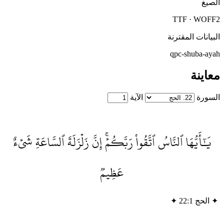
لصيغ
TTF · WOFF
لبيانات المقترنة
qpc-shuba-aya
عاينة
لسورة
الآية
يَٰٓأَيُّهَا ٱلنَّاسُ ٱتَّقُواْ رَبَّكُمۡۚ إِنَّ زَلۡزَلَةَ ٱلسَّاعَةِ شَيۡءٌ
عَظِيمٞ
✦
الحج 22:1
✦