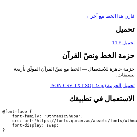
ارن هذا الخط مع آخر →
حميل
حميل TTF
زمة الخط ونصّ القرآن
زمة جاهزة للاستعمال — الخط مع نصّ القرآن الموثّق بأربعة
نسيقات.
حميل الحزمة (.zip)
SQL
TXT
CSV
JSON
لاستعمال في تطبيقك
@font-face {

    font-family: 'UthmanicShuba';

    src: url('https://fonts.quran.ws/assets/fonts/uthm
    font-display: swap;

}
