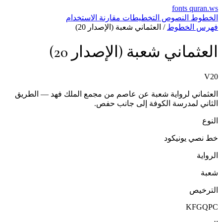
fonts
quran.w
لخطوط
النصوص
التخطيطات
مقارنة
الاستخدام
هرس الخطوط
/
العثماني شعبة (الإصدار 20)
لعثماني شعبة (الإصدار 20)
V2
لعثماني لرواية شعبة عن عاصم من مجمع الملك فهد — الطريق
لثاني لمدرسة الكوفة إلى جانب حفص.
لنوع
ط نصي يونيكود
لرواية
عبة
لترخيص
KFGQP