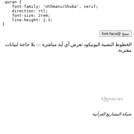
.quran {

    font-family: 'UthmanicShuba', serif;

    direction: rtl;

    font-size: 2rem;

    line-height: 2.3;

}
نسخ @font-face
لخطوط النصية اليونيكود تعرض أي آية مباشرة — بلا حاجة لبيانات
قترنة.
بكة المشاريع القرآنية