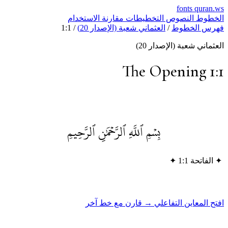
fonts
quran.w
لخطوط
النصوص
التخطيطات
مقارنة
الاستخدام
هرس الخطوط
/
العثماني شعبة (الإصدار 20)
/
1:1
لعثماني شعبة (الإصدار 20)
The Opening 1:
بِسۡمِ ٱللَّهِ ٱلرَّحۡمَٰنِ ٱلرَّحِيمِ
✦
الفاتحة 1:1
✦
فتح المعاين التفاعلي →
قارن مع خط آخر