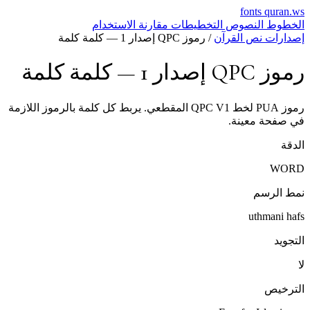
fonts
quran.ws
الخطوط
النصوص
التخطيطات
مقارنة
الاستخدام
إصدارات نص القرآن
/
رموز QPC إصدار 1 — كلمة كلمة
رموز QPC إصدار 1 — كلمة كلمة
رموز PUA لخط QPC V1 المقطعي. يربط كل كلمة بالرموز اللازمة
في صفحة معينة.
الدقة
WORD
نمط الرسم
uthmani hafs
التجويد
لا
الترخيص