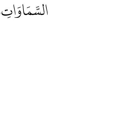
السَّمَاوَاتِ وَا