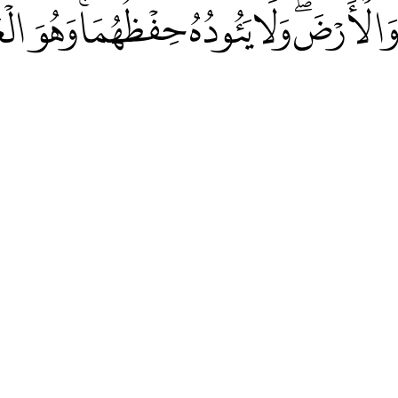
لْأَرْضَۖ وَلَا يَئُودُهُ حِفْظُهُمَاۚ وَهُوَ الْعَ