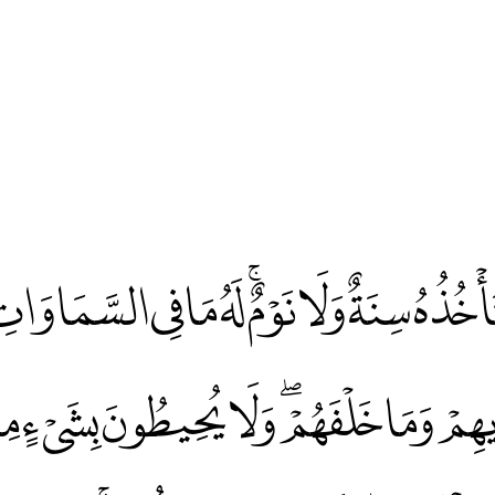
 لَا تَأْخُذُهُ سِنَةٌ وَلَا نَوْمٌۚ لَهُ مَا فِي السَّمَا
يْدِيهِمْ وَمَا خَلْفَهُمْۖ وَلَا يُحِيطُونَ بِشَيْءٍ مِن