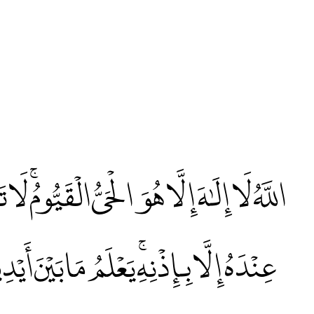
اللَّهُ لَا إِلَٰهَ إِلَّا هُوَ الْحَيُّ الْقَيُّومُۚ
عِنْدَهُ إِلَّا بِإِذْنِهِۚ يَعْلَمُ مَا بَيْنَ أَ