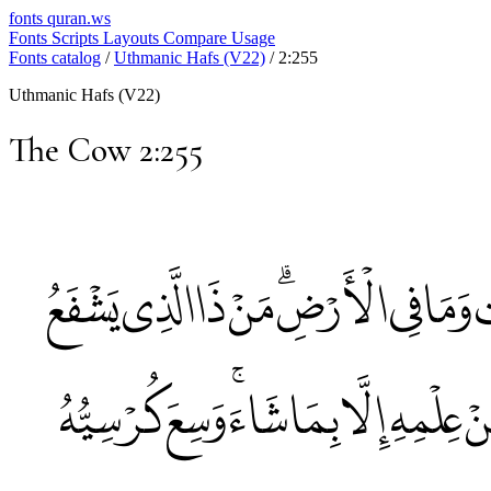
fonts
quran.ws
Fonts
Scripts
Layouts
Compare
Usage
Fonts catalog
/
Uthmanic Hafs (V22)
/
2:255
Uthmanic Hafs (V22)
The Cow 2:255
وَاتِ وَمَا فِي الْأَرْضِۗ مَنْ ذَا الَّذِي يَشْفَعُ
ْ عِلْمِهِ إِلَّا بِمَا شَاءَۚ وَسِعَ كُرْسِيُّهُ