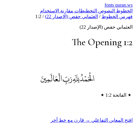
fonts
quran.w
لخطوط
النصوص
التخطيطات
مقارنة
الاستخدام
هرس الخطوط
/
العثماني حفص (الإصدار 22)
/
1:2
لعثماني حفص (الإصدار 22)
The Opening 1:
الْحَمْدُ لِلَّهِ رَبِّ الْعَالَمِينَ
✦
الفاتحة 1:2
✦
فتح المعاين التفاعلي →
قارن مع خط آخر