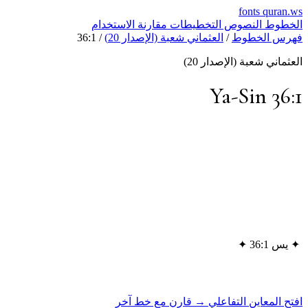
fonts
quran.ws
الخطوط
النصوص
التخطيطات
مقارنة
الاستخدام
فهرس الخطوط
/
العثماني شعبة (الإصدار 20)
/
36:1
العثماني شعبة (الإصدار 20)
Ya-Sin 36:1
✦
يس 36:1
✦
افتح المعاين التفاعلي →
قارن مع خط آخر