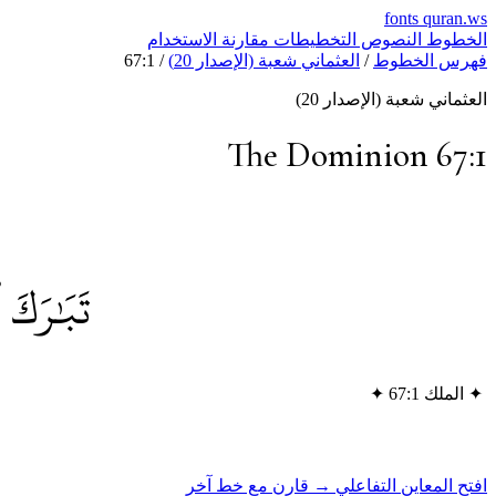
fonts
quran.ws
الخطوط
النصوص
التخطيطات
مقارنة
الاستخدام
فهرس الخطوط
/
العثماني شعبة (الإصدار 20)
/
67:1
العثماني شعبة (الإصدار 20)
The Dominion 67:1
تَبَٰرَكَ 
✦
الملك 67:1
✦
افتح المعاين التفاعلي →
قارن مع خط آخر