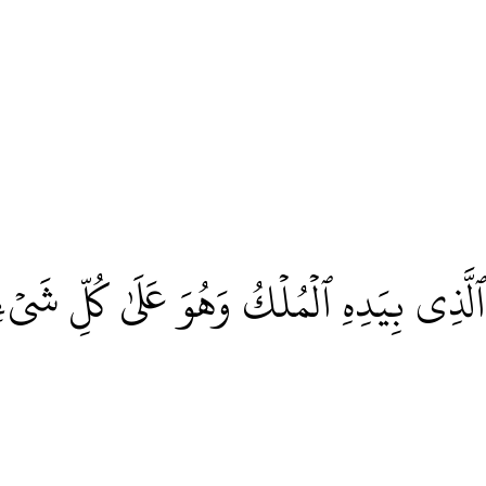
ٱلَّذِي بِيَدِهِ ٱلۡمُلۡكُ وَهُوَ عَلَىٰ كُلِّ شَيۡء