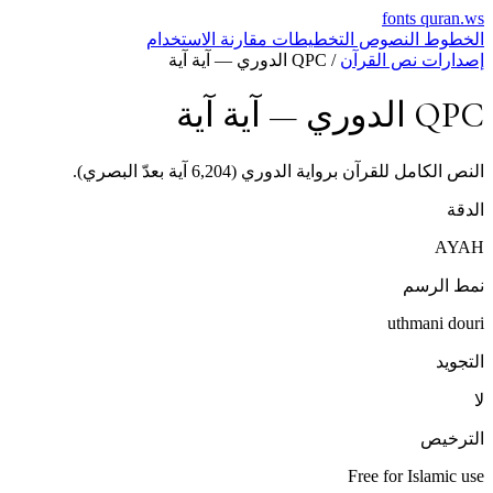
fonts
quran.ws
الخطوط
النصوص
التخطيطات
مقارنة
الاستخدام
إصدارات نص القرآن
/
QPC الدوري — آية آية
QPC الدوري — آية آية
النص الكامل للقرآن برواية الدوري (6,204 آية بعدّ البصري).
الدقة
AYAH
نمط الرسم
uthmani douri
التجويد
لا
الترخيص
Free for Islamic use